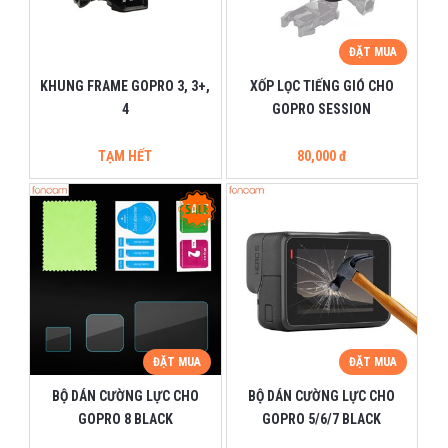
ĐẶT MUA
KHUNG FRAME GOPRO 3, 3+,
XỐP LỌC TIẾNG GIÓ CHO
4
GOPRO SESSION
TẠM HẾT
80,000 đ
ĐẶT MUA
ĐẶT MUA
BỘ DÁN CƯỜNG LỰC CHO
BỘ DÁN CƯỜNG LỰC CHO
GOPRO 8 BLACK
GOPRO 5/6/7 BLACK