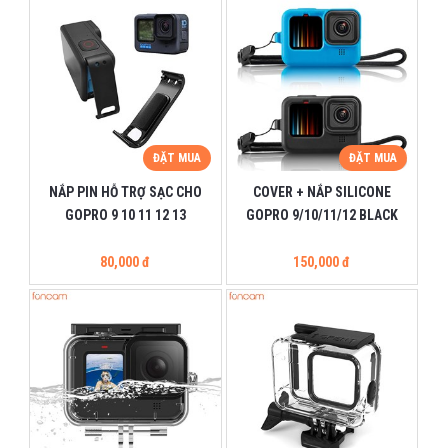
ĐẶT MUA
ĐẶT MUA
NẮP PIN HỖ TRỢ SẠC CHO
COVER + NẮP SILICONE
GOPRO 9 10 11 12 13
GOPRO 9/10/11/12 BLACK
80,000 đ
150,000 đ