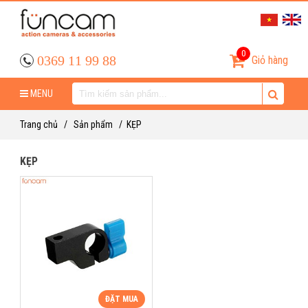
0
0369 11 99 88
Giỏ hàng
MENU
Trang chủ
/
Sản phẩm
/
KẸP
KẸP
ĐẶT MUA