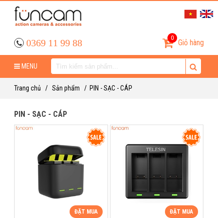
0
0369 11 99 88
Giỏ hàng
MENU
Trang chủ
/
Sản phẩm
/
PIN - SẠC - CÁP
PIN - SẠC - CÁP
ĐẶT MUA
ĐẶT MUA