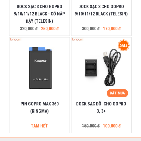
DOCK SẠC 3 CHO GOPRO
DOCK SẠC 3 CHO GOPRO
9/10/11/12 BLACK - CÓ NẮP
9/10/11/12 BLACK (TELESIN)
ĐẬY (TELESIN)
320,000 đ
250,000 đ
300,000 đ
170,000 đ
ĐẶT MUA
PIN GOPRO MAX 360
DOCK SẠC ĐÔI CHO GOPRO
(KINGMA)
3, 3+
TẠM HẾT
150,000 đ
100,000 đ