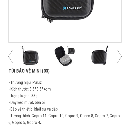
TÚI BẢO VỆ MINI (03)
- Thương hiệu: Puluz
- Kích thước: 8.5*8.5*4cm
- Trọng lượng: 38g
- Dây kéo mượt, bền bỉ
- Bảo vệ thiết bị khỏi sự va đập
- Tương thích: Gopro 11, Gopro 10, Gopro 9, Gopro 8, Gopro 7, Gopro
6, Gopro 5, Gopro 4,...