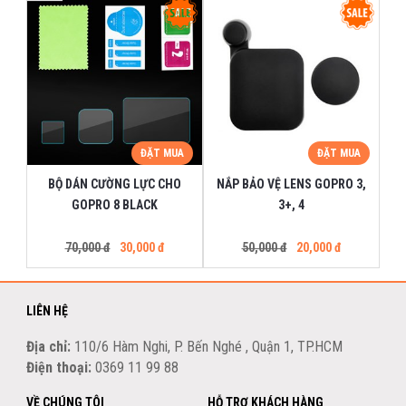
ĐẶT MUA
ĐẶT MUA
BỘ DÁN CƯỜNG LỰC CHO
NẮP BẢO VỆ LENS GOPRO 3,
GOPRO 8 BLACK
3+, 4
70,000 đ
30,000 đ
50,000 đ
20,000 đ
LIÊN HỆ
Địa chỉ:
110/6 Hàm Nghi, P. Bến Nghé , Quận 1, TP.HCM
Điện thoại:
0369 11 99 88
VỀ CHÚNG TÔI
HỖ TRỢ KHÁCH HÀNG