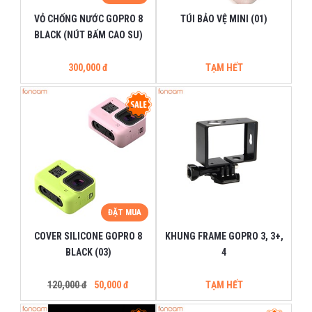
VỎ CHỐNG NƯỚC GOPRO 8
TÚI BẢO VỆ MINI (01)
BLACK (NÚT BẤM CAO SU)
300,000 đ
TẠM HẾT
ĐẶT MUA
COVER SILICONE GOPRO 8
KHUNG FRAME GOPRO 3, 3+,
BLACK (03)
4
120,000 đ
50,000 đ
TẠM HẾT