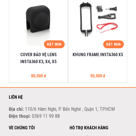
ĐẶT MUA
ĐẶT MUA
COVER BẢO VỆ LENS
KHUNG FRAME INSTA360 X5
INSTA360 X3, X4, X5
80,000 đ
90,000 đ
LIÊN HỆ
Địa chỉ:
110/6 Hàm Nghi, P. Bến Nghé , Quận 1, TP.HCM
Điện thoại:
0369 11 99 88
VỀ CHÚNG TÔI
HỖ TRỢ KHÁCH HÀNG