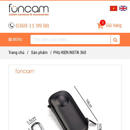
0
0369 11 99 88
Giỏ hàng
MENU
Trang chủ
/
Sản phẩm
/
PHỤ KIỆN INSTA 360