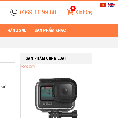
0
0369 11 99 88
Giỏ hàng
HÀNG 2ND
SẢN PHẨM KHÁC
SẢN PHẨM CÙNG LOẠI
 sử