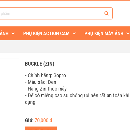
 ẢNH
PHỤ KIỆN ACTION CAM
PHỤ KIỆN MÁY ẢNH
BUCKLE (ZIN)
- Chính hãng: Gopro
- Màu sắc: Đen
- Hàng Zin theo máy
- Đế có miếng cao su chống rơi nên rất an toàn khi
dụng
Giá
:
70,000 đ