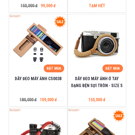
150,000 đ
99,000 đ
TẠM HẾT
ĐẶT MUA
ĐẶT MUA
DÂY ĐEO MÁY ẢNH CS0038
DÂY ĐEO MÁY ẢNH Ở TAY
DẠNG BỆN SỢI TRÒN - SIZE S
180,000 đ
109,000 đ
150,000 đ