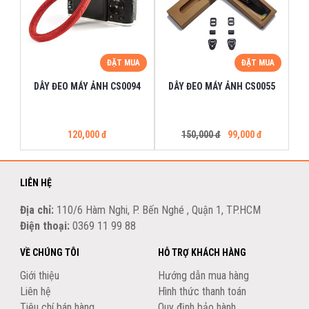
ĐẶT MUA
ĐẶT MUA
DÂY ĐEO MÁY ẢNH CS0094
DÂY ĐEO MÁY ẢNH CS0055
120,000 đ
150,000 đ
99,000 đ
LIÊN HỆ
Địa chỉ:
110/6 Hàm Nghi, P. Bến Nghé , Quận 1, TP.HCM
Điện thoại:
0369 11 99 88
VỀ CHÚNG TÔI
HỖ TRỢ KHÁCH HÀNG
Giới thiệu
Hướng dẫn mua hàng
Liên hệ
Hình thức thanh toán
Tiêu chí bán hàng
Quy định bảo hành